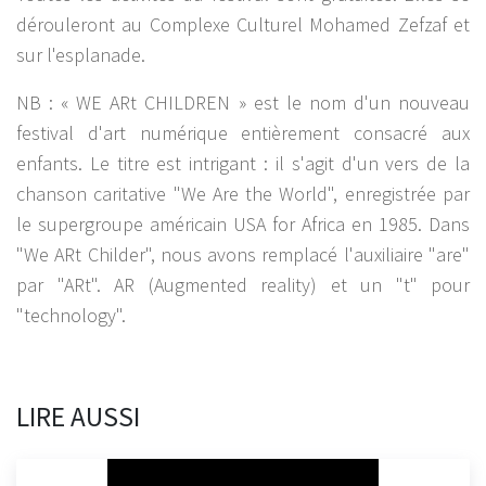
dérouleront au Complexe Culturel Mohamed Zefzaf et
sur l'esplanade.
NB : « WE ARt CHILDREN » est le nom d'un nouveau
festival d'art numérique entièrement consacré aux
enfants. Le titre est intrigant : il s'agit d'un vers de la
chanson caritative "We Are the World", enregistrée par
le supergroupe américain USA for Africa en 1985. Dans
"We ARt Childer", nous avons remplacé l'auxiliaire "are"
par "ARt". AR (Augmented reality) et un "t" pour
"technology".
LIRE AUSSI