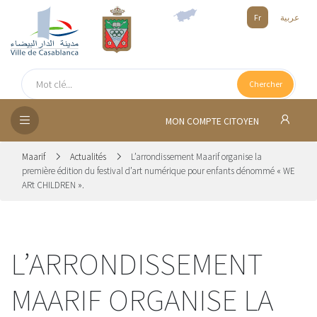
Fr
عربية
UEIL
Chercher
SEIL
ISSEMENT
MON COMPTE CITOYEN
SATION
Maarif
Actualités
L’arrondissement Maarif organise la
première édition du festival d’art numérique pour enfants dénommé « WE
ARt CHILDREN ».
ICES
 MÉDIA
L’ARRONDISSEMENT
MAARIF ORGANISE LA