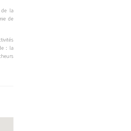
 de la
mie de
ivités
de : la
cheurs