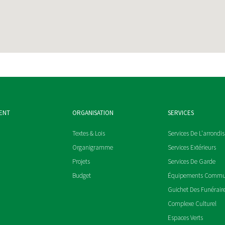
ENT
ORGANISATION
SERVICES
Textes & Lois
Services De L'arrondi
Organigramme
Services Extérieurs
Projets
Services De Garde
Budget
Équipements Comm
Guichet Des Funérair
Complexe Culturel
Espaces Verts