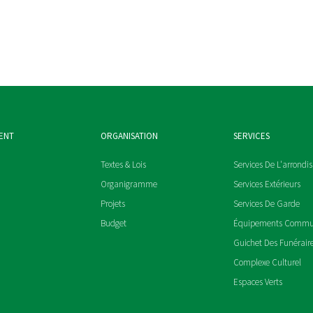
ENT
ORGANISATION
SERVICES
Textes & Lois
Services De L'arrondi
Organigramme
Services Extérieurs
Projets
Services De Garde
Budget
Équipements Comm
Guichet Des Funérair
Complexe Culturel
Espaces Verts