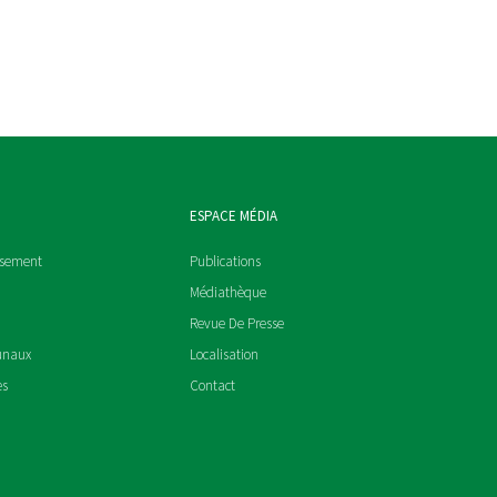
ESPACE MÉDIA
ssement
Publications
Médiathèque
Revue De Presse
unaux
Localisation
es
Contact