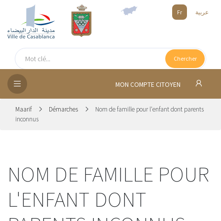
Fr
عربية
UEIL
Chercher
SEIL
ISSEMENT
MON COMPTE CITOYEN
SATION
Maarif
Démarches
Nom de famille pour l'enfant dont parents
inconnus
ICES
 MÉDIA
NOM DE FAMILLE POUR
L'ENFANT DONT