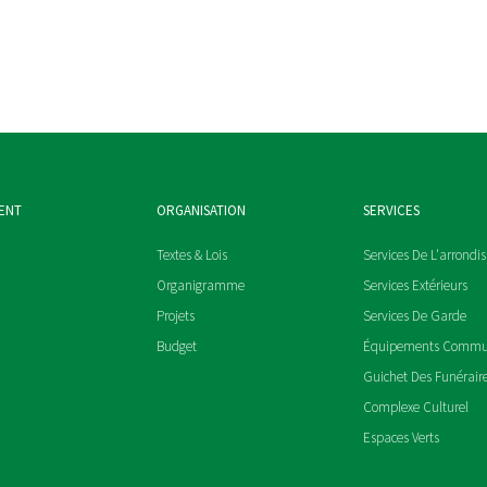
ENT
ORGANISATION
SERVICES
Textes & Lois
Services De L'arrondi
Organigramme
Services Extérieurs
Projets
Services De Garde
Budget
Équipements Comm
Guichet Des Funérair
Complexe Culturel
Espaces Verts