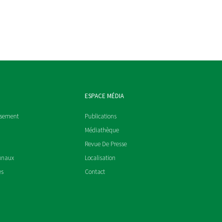
ESPACE MÉDIA
ssement
Publications
Médiathèque
Revue De Presse
unaux
Localisation
es
Contact