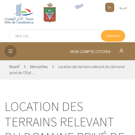
Fr
عربية
UEIL
Chercher
SEIL
ISSEMENT
MON COMPTE CITOYEN
SATION
Maarif
Démarches
Location des terrains relevant du domaine
privé de l'État ...
ICES
 MÉDIA
LOCATION DES
TERRAINS RELEVANT