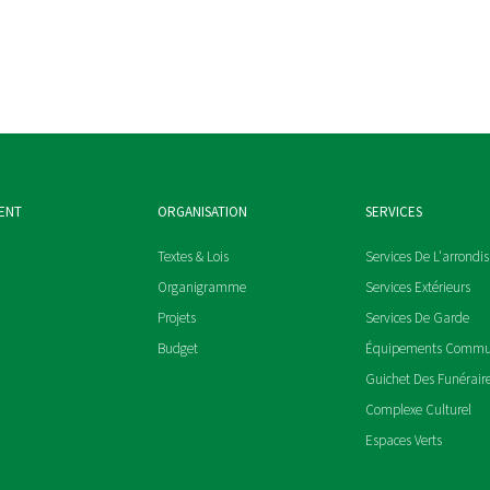
ENT
ORGANISATION
SERVICES
Textes & Lois
Services De L'arrondi
Organigramme
Services Extérieurs
Projets
Services De Garde
Budget
Équipements Comm
Guichet Des Funérair
Complexe Culturel
Espaces Verts