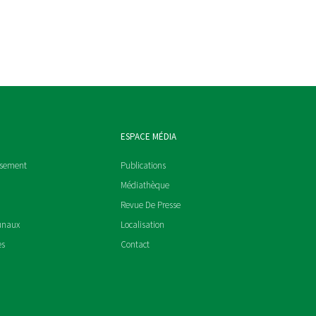
ESPACE MÉDIA
ssement
Publications
Médiathèque
Revue De Presse
unaux
Localisation
es
Contact