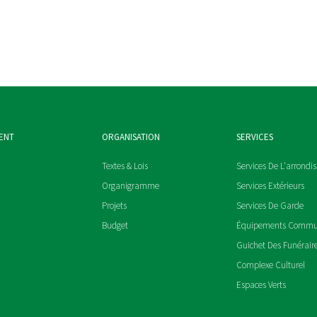
ENT
ORGANISATION
SERVICES
Textes & Lois
Services De L'arrondi
Organigramme
Services Extérieurs
Projets
Services De Garde
Budget
Équipements Comm
Guichet Des Funérair
Complexe Culturel
Espaces Verts