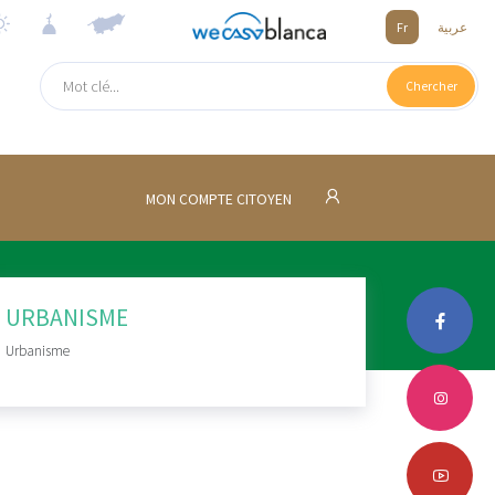
Fr
عربية
Chercher
MON COMPTE CITOYEN
URBANISME
Urbanisme