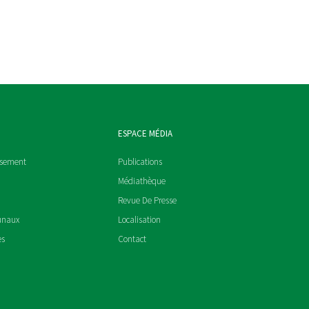
ESPACE MÉDIA
ssement
Publications
Médiathèque
Revue De Presse
unaux
Localisation
es
Contact