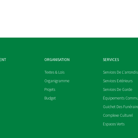
ENT
ORGANISATION
SERVICES
Textes & Lois
Services De L'arrondi
Organigramme
Services Extérieurs
Projets
Services De Garde
Budget
Équipements Comm
Guichet Des Funérair
Complexe Culturel
Espaces Verts