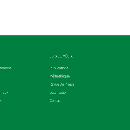
ESPACE MÉDIA
ssement
Publications
Médiathèque
Revue De Presse
unaux
Localisation
es
Contact