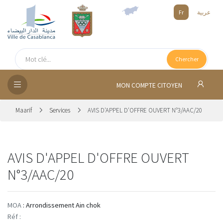
Fr
عربية
UEIL
Chercher
SEIL
ISSEMENT
MON COMPTE CITOYEN
SATION
Maarif
Services
AVIS D'APPEL D'OFFRE OUVERT N°3/AAC/20
ICES
AVIS D'APPEL D'OFFRE OUVERT
 MÉDIA
N°3/AAC/20
MOA
: Arrondissement Ain chok
Réf :