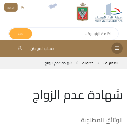
Fr
عربية
الص
الرئ
بحث
مج
حساب المواطن
المق
المعاريف
خطوات
شهادة عدم الزواج
الإد
التر
شهادة عدم الزواج
الخد
فض
الإع
الوثائق المطلوبة