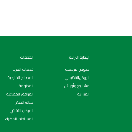
الإدارة الترابية
الخدمات
نصوص مرجعية
خدمات القرب
اﻟﻬﯿﻜﻞاﻟﺘﻨﻈﯿﻤﻲ
المصالح الخارجية
مشاريع وأوراش
المداومة
الميزانية
المرافق الجماعية
شباك الجنائز
المركب الثقافي
المساحات الخضراء