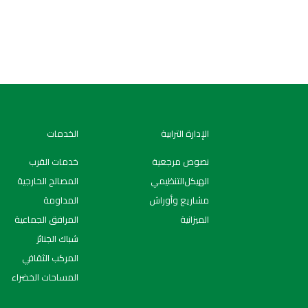
الإدارة الترابية
الخدمات
نصوص مرجعية
خدمات القرب
اﻟﻬﯿﻜﻞاﻟﺘﻨﻈﯿﻤﻲ
المصالح الخارجية
مشاريع وأوراش
المداومة
الميزانية
المرافق الجماعية
شباك الجنائز
المركب الثقافي
المساحات الخضراء