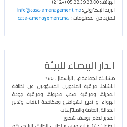
الهاتف: 05.22.39.23.00 (+212)
البريد الإلكتروني:
info@casa-amenagement.ma
للمزيد من المعلومات :
casa-amenagement.ma
الدار البيضاء للبيئة
مشاركة الجماعة في الرأسمال: 80٪
النشاط: مراقبة المندوبين المسؤولين عن نظافة
المدينة، ومراقبة مكب مديونة، ومراقبة جودة
الهواء، و تدبير الشواطئ ومكافحة الآفات وتدبير
الحدائق العامة والمننتزهات.
المدير العام: يوسف شكور
العنوان : 14 شارع مرس سلطان ، الطابق الرابع ، رقم