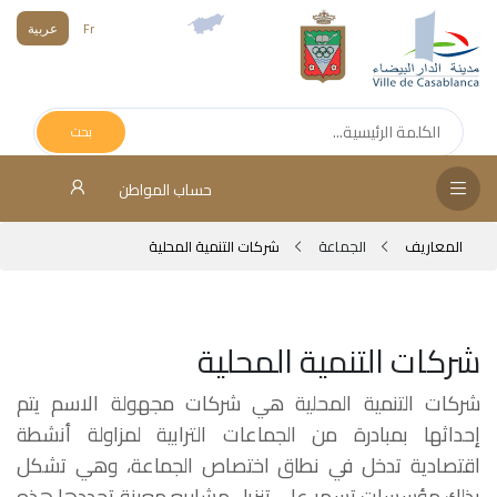
Fr
عربية
الص
الرئ
بحث
مج
حساب المواطن
المق
المعاريف
الجماعة
شركات التنمية المحلية
الإد
التر
الخد
شركات التنمية المحلية
شركات التنمية المحلية هي شركات مجهولة الاسم يتم
فض
الإع
إحداثها بمبادرة من الجماعات الترابية لمزاولة أنشطة
اقتصادية تدخل في نطاق اختصاص الجماعة، وهي تشكل
بذلك مؤسسات تسهر على تنزيل مشاريع معينة تحددها هذه