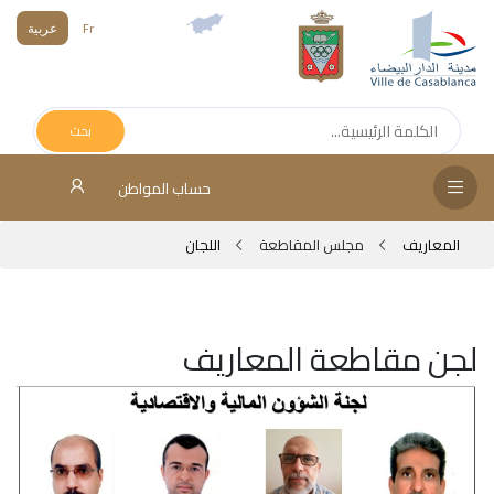
Fr
عربية
الص
الرئ
بحث
مج
حساب المواطن
المق
المعاريف
مجلس المقاطعة
اﻟﻠﺠﺎن
الإد
التر
الخد
لجن مقاطعة المعاريف
فض
الإع